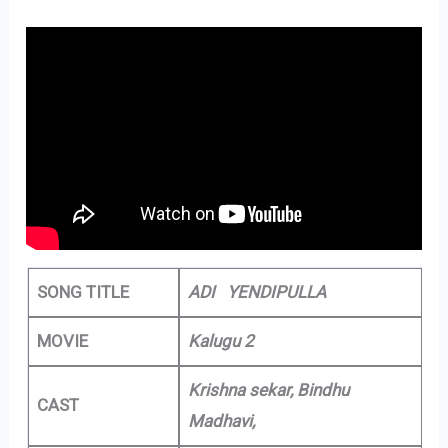
SONG TITLE
ADI YENDIPULLA
MOVIE
Kalugu 2
Krishna sekar, Bindhu
CAST
Madhavi,