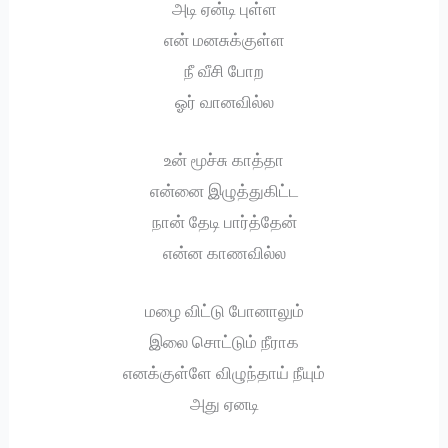
அடி ஏன்டி புள்ள
என் மனசுக்குள்ள
நீ வீசி போற
ஓர் வானவில்ல
உன் மூச்சு காத்தா
என்னை இழுத்துகிட்ட
நான் தேடி பார்த்தேன்
என்ன காணவில்ல
மழை விட்டு போனாலும்
இலை சொட்டும் நீராக
எனக்குள்ளே விழுந்தாய் நீயும்
அது ஏனடி