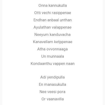
Onna kannukulla
Otti vechi rasippenae
Endhan anbaal unthan
Ayulathan valappenae
Neeyum kanduvacha
Kanavellam ketppenae
Atha ovvonnaaga
Un munnaala
Kondaanthu vappen naan
Adi yendipulla
En manasukulla
Nee veesi pora
Or vaanavilla