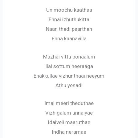
Un moochu kaathaa
Ennai izhuthukitta
Naan thedi paarthen
Enna kaanavilla
Mazhai vittu ponaalum
Ilai sottum neeraaga
Enakkullae vizhunthaai neeyum
Athu yenadi
Imai meeri theduthae
Vizhigalum unnaiyae
Idaiveli maaruthae
Indha neramae