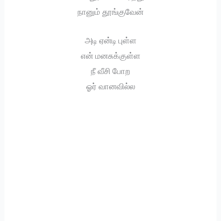
நானும் தூங்குவேன்
அடி ஏன்டி புள்ள
என் மனசுக்குள்ள
நீ வீசி போற
ஓர் வானவில்ல