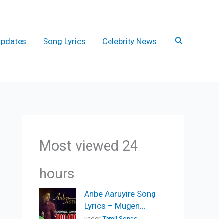
Search
Updates
Song Lyrics
Celebrity News
Most viewed 24
hours
Anbe Aaruyire Song
Lyrics – Mugen...
under
Tamil Songs