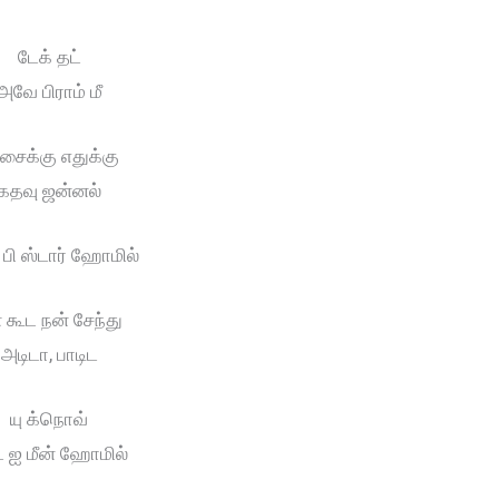
டேக் தட்
அவே பிராம் மீ
ைக்கு எதுக்கு
கதவு ஜன்னல்
் பி ஸ்டார் ஹோமில்
் கூட நன் சேந்து
அடிடா, பாடிட
யு க்நொவ்
் ஐ மீன் ஹோமில்