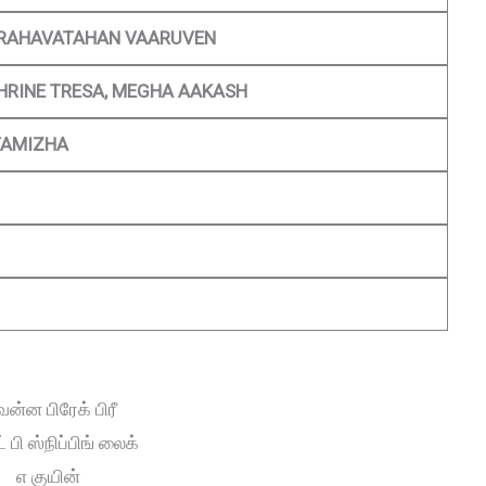
RAHAVATAHAN VAARUVEN
THRINE TRESA, MEGHA AAKASH
TAMIZHA
வன்ன பிரேக் பிரீ
 பி ஸ்நிப்பிங் லைக்
எ குயின்