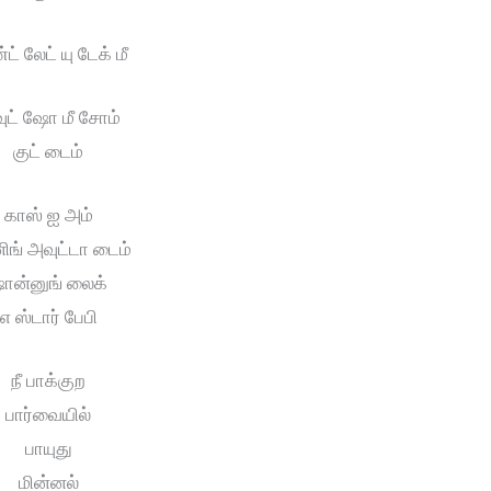
் லேட் யு டேக் மீ
ுட் ஷோ மீ சோம்
குட் டைம்
காஸ் ஐ அம்
ிங் அவுட்டா டைம்
ான்னுங் லைக்
எ ஸ்டார் பேபி
நீ பாக்குற
பார்வையில்
பாயுது
மின்னல்