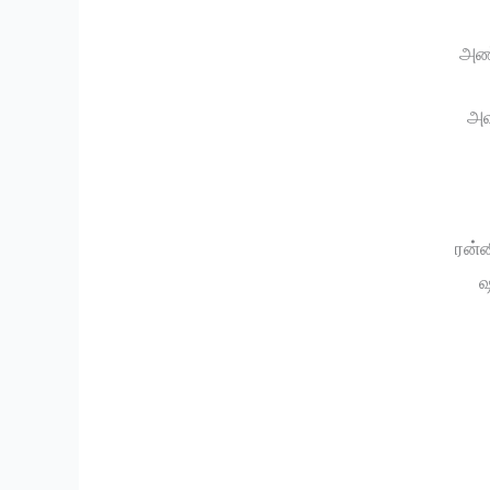
அண்ட
அவ
ரன்ன
ஷ