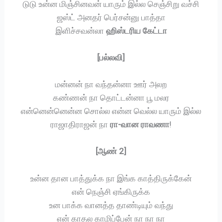
டுடு உன்ன மிஞ்சினவன் யாரும் இல்ல செஞ்சிறு வச்சி
ஜஸ்ட் அனதர் பெர்சன்னு பாத்தா
இளிச்சவன்லா
ஹிஸ்டரிய கேட்டா
[பல்லவி]
மன்னன் நா வந்தன்னா ஊர் அலற
கண்ணன் நா தொட்டன்னா பூ மலர
என்னென்னென்ன சொல்ல என்ன வெல்ல யாரும் இல்ல
ராஜாதிராஜன் நா
ரா-வான ராவணா
!
[ஆண் 2]
உன்ன தான பாத்துக்க நா இங்க காத்திருக்கேன்
என் நெஞ்சி ஏங்கிருக்க
உன பாக்க வானத்த தாண்டியும் வந்து
என் காதல காமிப்பேன் நா நா நா