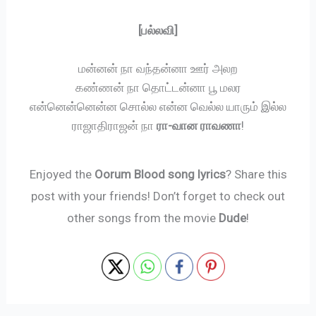
[பல்லவி]
மன்னன் நா வந்தன்னா ஊர் அலற
கண்ணன் நா தொட்டன்னா பூ மலர
என்னென்னென்ன சொல்ல என்ன வெல்ல யாரும் இல்ல
ராஜாதிராஜன் நா
ரா-வான ராவணா
!
Enjoyed the
Oorum Blood song lyrics
? Share this
post with your friends! Don’t forget to check out
other songs from the movie
Dude
!