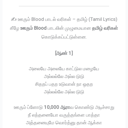
✍️ ஊரும் Blood பாடல் வரிகள் – தமிழ் (Tamil Lyrics)
கீழே
ஊரும் Blood
பாடலின் முழுமையான
தமிழ் வரிகள்
கொடுக்கப்பட்டுள்ளன.
[ஆண் 1]
அலையே அலையே காட்டுல மழையே
அல்லல்லே அல்ல டுடு
சிதறப் பதற உடுவான் நா ஒதற
அல்லல்லே அல்ல டுடு
ஊரும் ப்ளோடு
10,000 ஆரா
வ கொண்டு அடிச்சாறு
நீ எத்தனையோ வருத்தங்கள பாத்தா
அத்தனையுமே வொர்த்னு தான் ஆக்கா