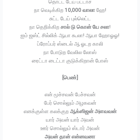
தொட்ட டேய் பட்டாச
நா வெடிக்கிற
10,000 வாலா
ஹே!
சுட்ட டேய் புல்லெட்ட
நா தெறிக்கிற
சால் டு கொன் யே சலா
!
ஐம் ஜஸ்ட் சில்லிக் ஆயா கூலா! ஆயா ஹோஓஓ!
ப்ரோப்பர் ஸ்டைல் ஆ ஓடற காலி
நா போடுற வேலில லோஸ்
ரைட்டா டைட்டா குடுக்கிறான் போஸ்
[பெண்]
என் மூச்சவன் பேச்சவன்
பேர் சொல்லும் அழகவன்
எனக்குள்ள கலக்குற
ஆக்ஸிஜன் அளவவன்
யார் அவன் யார் அவன்
ஊர் சொல்லும் ஸ்டார் அவன்
அவன் தான் என்னவனா