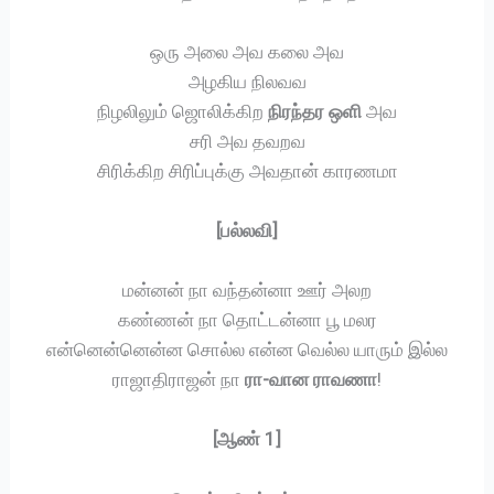
ஒரு அலை அவ கலை அவ
அழகிய நிலவவ
நிழலிலும் ஜொலிக்கிற
நிரந்தர ஒளி
அவ
சரி அவ தவறவ
சிரிக்கிற சிரிப்புக்கு அவதான் காரணமா
[பல்லவி]
மன்னன் நா வந்தன்னா ஊர் அலற
கண்ணன் நா தொட்டன்னா பூ மலர
என்னென்னென்ன சொல்ல என்ன வெல்ல யாரும் இல்ல
ராஜாதிராஜன் நா
ரா-வான ராவணா
!
[ஆண் 1]