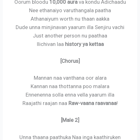
Oorum bloodu
10,000 aura
va kondu Adichaadu
Nee ethanaiyo varuthangala paatha
Athanaiyum worth nu thaan aakka
Dude unna minjinavan yaarum illa Senjiru vachi
Just another person nu paathaa
Ilichivan laa
history ya kettaa
[Chorus]
Mannan naa vanthana oor alara
Kannan naa thottanna poo malara
Ennenenna solla enna vella yaarum illa
Raajathi raajan naa
Raw-vaana raavanaa
!
[Male 2]
Unna thaana paathuka Naa inga kaathiruken