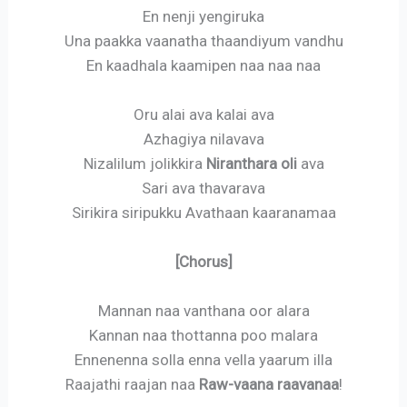
En nenji yengiruka
Una paakka vaanatha thaandiyum vandhu
En kaadhala kaamipen naa naa naa
Oru alai ava kalai ava
Azhagiya nilavava
Nizalilum jolikkira
Niranthara oli
ava
Sari ava thavarava
Sirikira siripukku Avathaan kaaranamaa
[Chorus]
Mannan naa vanthana oor alara
Kannan naa thottanna poo malara
Ennenenna solla enna vella yaarum illa
Raajathi raajan naa
Raw-vaana raavanaa
!